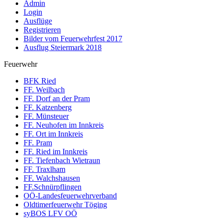
Admin
Login
Ausflüge
Registrieren
Bilder vom Feuerwehrfest 2017
Ausflug Steiermark 2018
Feuerwehr
BFK Ried
FF. Weilbach
FF. Dorf an der Pram
FF. Katzenberg
FF. Münsteuer
FF. Neuhofen im Innkreis
FF. Ort im Innkreis
FF. Pram
FF. Ried im Innkreis
FF. Tiefenbach Wietraun
FF. Traxlham
FF. Walchshausen
FF.Schnürpflingen
OÖ-Landesfeuerwehrverband
Oldtimerfeuerwehr Töging
syBOS LFV OÖ